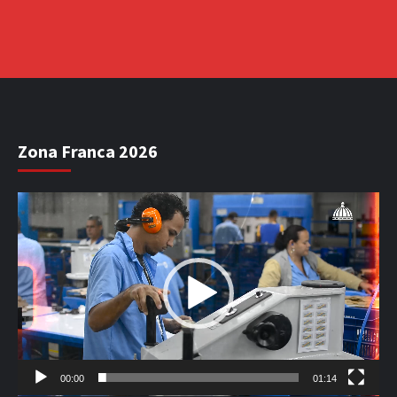
Zona Franca 2026
Reproductor
de
vídeo
00:00
01:14