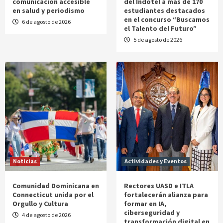
comunicación accesible
del Indotel a más de 170
en salud y periodismo
estudiantes destacados
en el concurso “Buscamos
6 de agosto de 2026
el Talento del Futuro”
5 de agosto de 2026
Noticias
Actividades y Eventos
Comunidad Dominicana en
Rectores UASD e ITLA
Connecticut unida por el
fortalecerán alianza para
Orgullo y Cultura
formar en IA,
ciberseguridad y
4 de agosto de 2026
transformación digital en