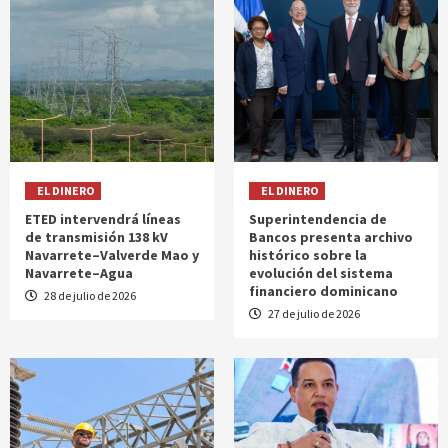
EL DINERO
EL DINERO
ETED intervendrá líneas
Superintendencia de
de transmisión 138 kV
Bancos presenta archivo
Navarrete–Valverde Mao y
histórico sobre la
Navarrete–Agua
evolución del sistema
financiero dominicano
28 de julio de 2026
27 de julio de 2026