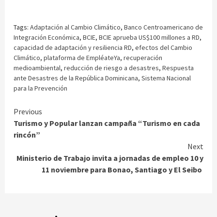
Tags:
Adaptación al Cambio Climático
,
Banco Centroamericano de
Integración Económica
,
BCIE
,
BCIE aprueba US$100 millones a RD
,
capacidad de adaptación y resiliencia RD
,
efectos del Cambio
Climático
,
plataforma de EmpléateYa
,
recuperación
medioambiental
,
reducción de riesgo a desastres
,
Respuesta
ante Desastres de la República Dominicana
,
Sistema Nacional
para la Prevención
Continue
Previous
Turismo y Popular lanzan campaña “Turismo en cada
Reading
rincón”
Next
Ministerio de Trabajo invita a jornadas de empleo 10 y
11 noviembre para Bonao, Santiago y El Seibo