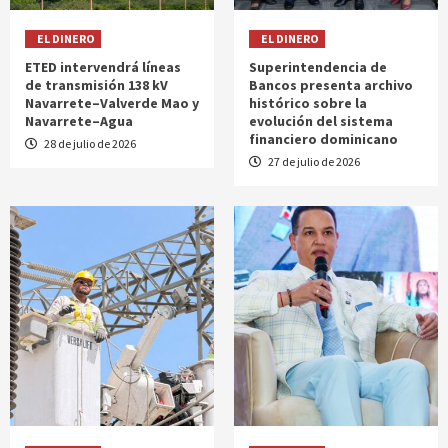
EL DINERO
EL DINERO
ETED intervendrá líneas
Superintendencia de
de transmisión 138 kV
Bancos presenta archivo
Navarrete–Valverde Mao y
histórico sobre la
Navarrete–Agua
evolución del sistema
financiero dominicano
28 de julio de 2026
27 de julio de 2026