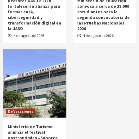
Rectores UASD e ITLA
Ministerio de Educación
fortalecerán alianza para
convoca a cerca de 28,000
formar en IA,
estudiantes para la
ciberseguridad y
segunda convocatoria de
transformación digital en
las Pruebas Nacionales
la UASD
2026
4 de agosto de 2026
4 de agosto de 2026
De Vacaciones
Ministerio de Turismo
anuncia el festival
gastronómico «Saborea