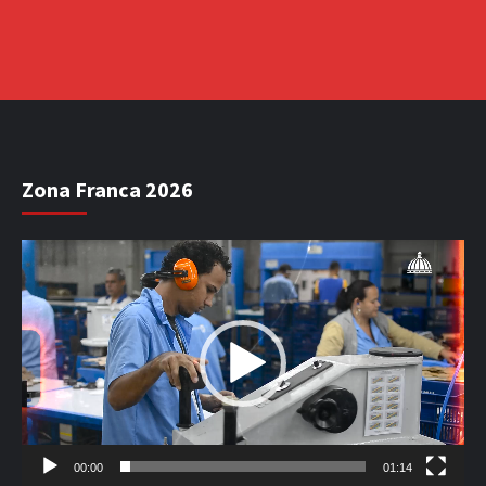
Zona Franca 2026
Reproductor
de
vídeo
00:00
01:14