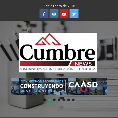
Skip
7 de agosto de 2026
to
Facebook
Instagram
Youtube
Twitter
content