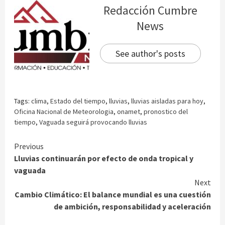
Redacción Cumbre
News
See author's posts
Tags:
clima
,
Estado del tiempo
,
lluvias
,
lluvias aisladas para hoy
,
Oficina Nacional de Meteorologia
,
onamet
,
pronostico del
tiempo
,
Vaguada seguirá provocando lluvias
Continue
Previous
Lluvias continuarán por efecto de onda tropical y
Reading
vaguada
Next
Cambio Climático: El balance mundial es una cuestión
de ambición, responsabilidad y aceleración