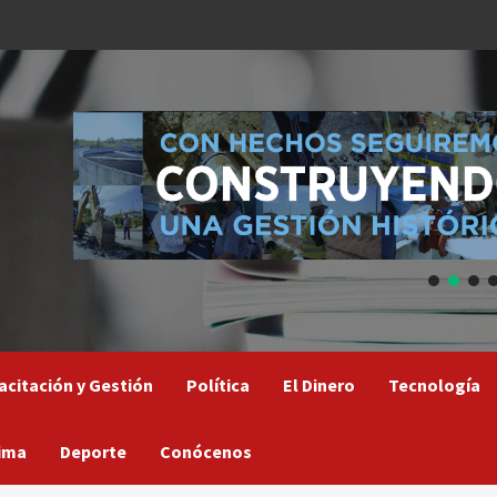
acitación y Gestión
Política
El Dinero
Tecnología
ima
Deporte
Conócenos