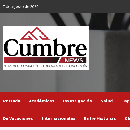
Skip
7 de agosto de 2026
to
content
Portada
Académicas
Investigación
Salud
Cap
De Vacaciones
Internacionales
Entre Historias
Cl