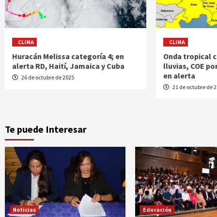
CLIMA
CLIMA
Huracán Melissa categoría 4; en
Onda tropical 
alerta RD, Haití, Jamaica y Cuba
lluvias, COE po
en alerta
26 de octubre de 2025
21 de octubre de 
Te puede Interesar
Noticias
Educación