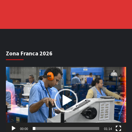
Zona Franca 2026
Reproductor
de
vídeo
00:00
01:14