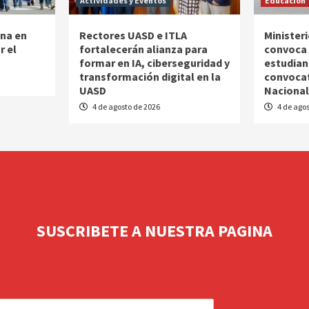
Actividades y Eventos
Educación
na en
Rectores UASD e ITLA
Minister
r el
fortalecerán alianza para
convoca 
formar en IA, ciberseguridad y
estudian
transformación digital en la
convocat
UASD
Nacional
4 de agosto de 2026
4 de agos
SUSCRIBETE A NUESTRA PAGINA