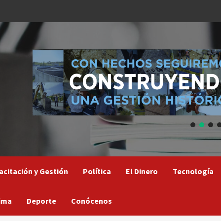
acitación y Gestión
Política
El Dinero
Tecnología
ima
Deporte
Conócenos