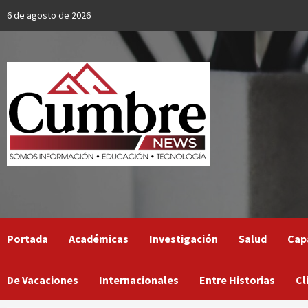
Skip
6 de agosto de 2026
to
content
Portada
Académicas
Investigación
Salud
Cap
De Vacaciones
Internacionales
Entre Historias
Cl