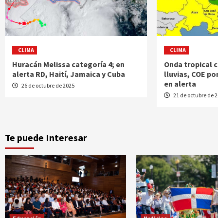
CLIMA
CLIMA
Huracán Melissa categoría 4; en
Onda tropical 
alerta RD, Haití, Jamaica y Cuba
lluvias, COE po
en alerta
26 de octubre de 2025
21 de octubre de 
Te puede Interesar