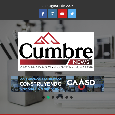
Skip
7 de agosto de 2026
to
Facebook
Instagram
Youtube
Twitter
content