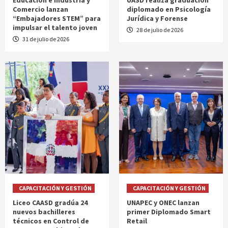
Educación e Industria y
UASD realiza graduación
Comercio lanzan
diplomado en Psicología
“Embajadores STEM” para
Jurídica y Forense
impulsar el talento joven
28 de julio de 2026
31 de julio de 2026
CAPACITACIÓN Y GESTIÓN
CAPACITACIÓN Y GESTIÓN
Liceo CAASD gradúa 24
UNAPEC y ONEC lanzan
nuevos bachilleres
primer Diplomado Smart
técnicos en Control de
Retail