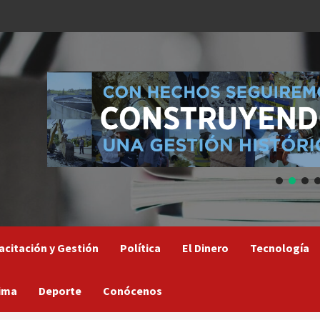
acitación y Gestión
Política
El Dinero
Tecnología
ima
Deporte
Conócenos