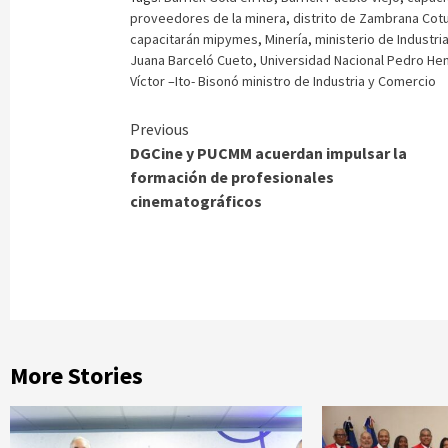
proveedores de la minera
,
distrito de Zambrana Cotu
capacitarán mipymes
,
Minería
,
ministerio de Industr
Juana Barceló Cueto
,
Universidad Nacional Pedro He
Víctor –Ito- Bisonó ministro de Industria y Comercio
Continue
Previous
DGCine y PUCMM acuerdan impulsar la
Reading
formación de profesionales
cinematográficos
More Stories