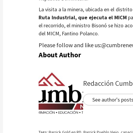
La visita a la minera, ubicada en el distri
Ruta Industrial, que ejecuta el MICM
pa
el recorrido, el ministro Bisonó se hizo ac
del MICM, Fantino Polanco.
Please follow and like us:@cumbrene
About Author
Redacción Cumb
See author's post
Tags:
Barrick Gold en RD
,
Barrick Pueblo Viejo
,
capaci