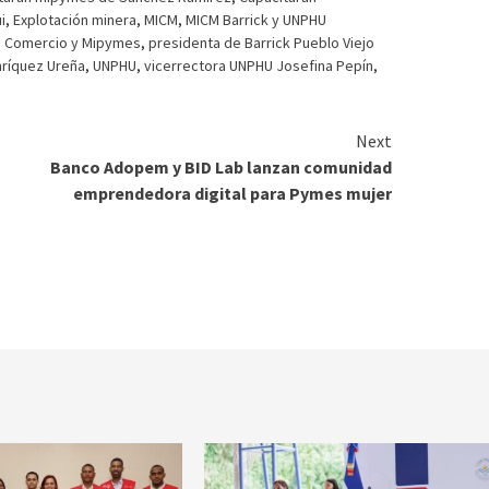
i
,
Explotación minera
,
MICM
,
MICM Barrick y UNPHU
ia Comercio y Mipymes
,
presidenta de Barrick Pueblo Viejo
nríquez Ureña
,
UNPHU
,
vicerrectora UNPHU Josefina Pepín
,
Next
Banco Adopem y BID Lab lanzan comunidad
emprendedora digital para Pymes mujer