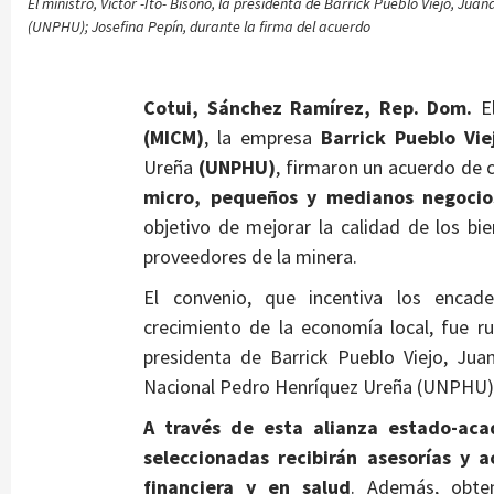
El ministro, Víctor -Ito- Bisonó, la presidenta de Barrick Pueblo Viejo, Ju
(UNPHU); Josefina Pepín, durante la firma del acuerdo
Cotui, Sánchez Ramírez, Rep. Dom.
E
(MICM)
, la empresa
Barrick Pueblo Vie
Ureña
(UNPHU)
, firmaron un acuerdo de 
micro, pequeños y medianos negocio
objetivo de mejorar la calidad de los bi
proveedores de la minera.
El convenio, que incentiva los encad
crecimiento de la economía local, fue rub
presidenta de Barrick Pueblo Viejo, Juan
Nacional Pedro Henríquez Ureña (UNPHU);
A través de esta alianza estado-ac
seleccionadas recibirán asesorías y 
financiera y en salud
. Además, obten