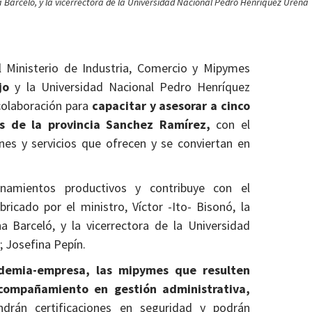
ana Barceló, y la vicerrectora de la Universidad Nacional Pedro Henríquez Ureña
l Ministerio de Industria, Comercio y Mipymes
jo
y la Universidad Nacional Pedro Henríquez
colaboración para
capacitar y asesorar a cinco
s de la provincia Sanchez Ramírez,
con el
enes y servicios que ofrecen y se conviertan en
enamientos productivos y contribuye con el
ricado por el ministro, Víctor -Ito- Bisonó, la
a Barceló, y la vicerrectora de la Universidad
 Josefina Pepín.
ademia-empresa, las mipymes que resulten
acompañamiento en gestión administrativa,
drán certificaciones en seguridad y podrán