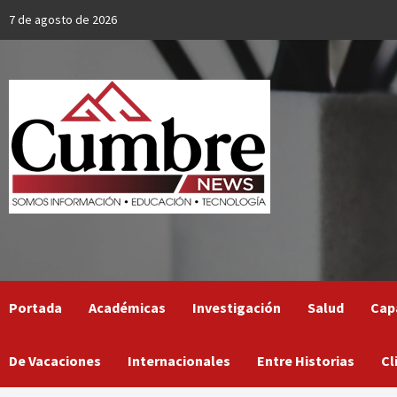
Skip
7 de agosto de 2026
to
content
Portada
Académicas
Investigación
Salud
Cap
De Vacaciones
Internacionales
Entre Historias
Cl