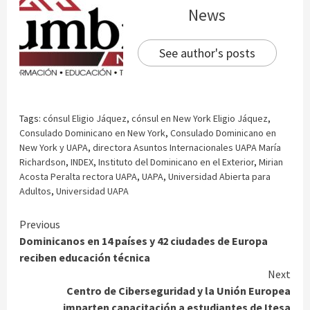
News
See author's posts
Tags:
cónsul Eligio Jáquez
,
cónsul en New York Eligio Jáquez
,
Consulado Dominicano en New York
,
Consulado Dominicano en
New York y UAPA
,
directora Asuntos Internacionales UAPA María
Richardson
,
INDEX
,
Instituto del Dominicano en el Exterior
,
Mirian
Acosta Peralta rectora UAPA
,
UAPA
,
Universidad Abierta para
Adultos
,
Universidad UAPA
Continue
Previous
Dominicanos en 14 países y 42 ciudades de Europa
Reading
reciben educación técnica
Next
Centro de Ciberseguridad y la Unión Europea
imparten capacitación a estudiantes de Itesa