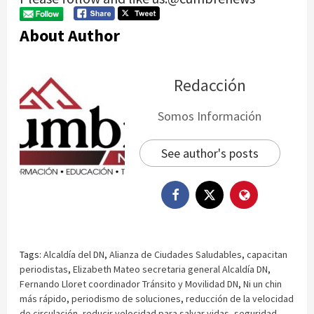
About Author
Redacción
Somos Información
See author's posts
Tags:
Alcaldía del DN
,
Alianza de Ciudades Saludables
,
capacitan
periodistas
,
Elizabeth Mateo secretaria general Alcaldía DN
,
Fernando Lloret coordinador Tránsito y Movilidad DN
,
Ni un chin
más rápido
,
periodismo de soluciones
,
reducción de la velocidad
de circulación
,
reducir velocidad para salvar vidas
,
seguridad