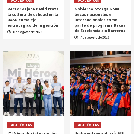
ACADÉMICAS
ACADÉMICAS
Rector Asjana David traza
Gobierno otorga 6.500
la cultura de calidad en la
becas nacionales e
UASD como eje
internacionales como
estratégico de la gestión
parte de programa Becas
de Excelencia sin Barreras
8 de agosto de 2026
7 de agosto de 2026
ACADÉMICAS
ACADÉMICAS
ITLA impulsa integración
Unibe entrega al país 683