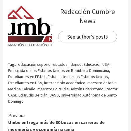
Redacción Cumbre
News
See author's posts
Tags:
educación superior estadounidense
,
Educación USA
,
Embajada de los Estados Unidos en República Dominicana
,
Estudiantes en EE.UU.
,
Estudiantes en los Estados Unidos
,
Estudiantes en USA
,
intercambio académico
,
maestro Antonio
Medina Calcaño
,
maestro Editrudis Beltrán Crisóstomo
,
Rector
UASD Editrudis Beltrán
,
UASD
,
Universidad Autónoma de Santo
Domingo
Continue
Previous
Unibe entrega más de 80 becas en carreras de
Reading
ingenierías y economía naranja