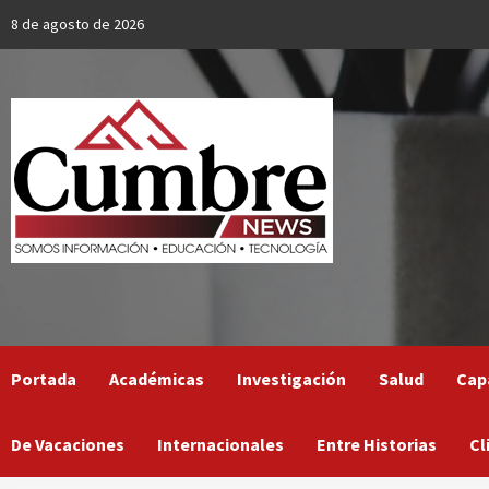
Skip
8 de agosto de 2026
to
content
Portada
Académicas
Investigación
Salud
Cap
De Vacaciones
Internacionales
Entre Historias
Cl