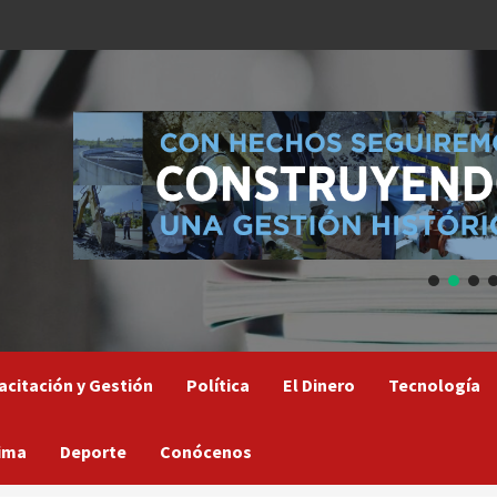
acitación y Gestión
Política
El Dinero
Tecnología
ima
Deporte
Conócenos