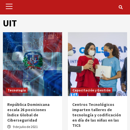
Primary
Menu
UIT
Tecnología
Capacitación y Gestión
República Dominicana
Centros Tecnológicos
escala 26 posiciones
imparten talleres de
Índice Global de
tecnología y codificación
Ciberseguridad
en día de las niñas en las
TICS
9 de julio de 2021