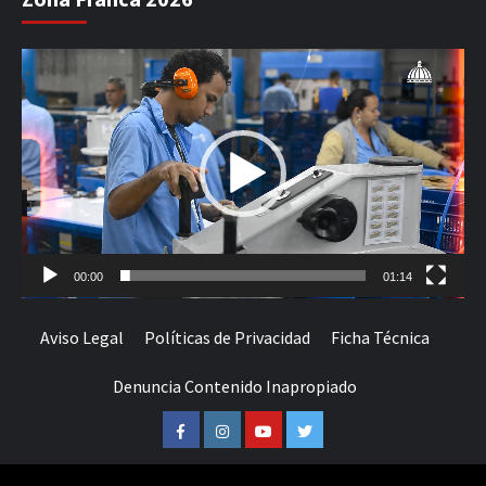
Reproductor
de
vídeo
00:00
01:14
Aviso Legal
Políticas de Privacidad
Ficha Técnica
Denuncia Contenido Inapropiado
Facebook
Instagram
Youtube
Twitter