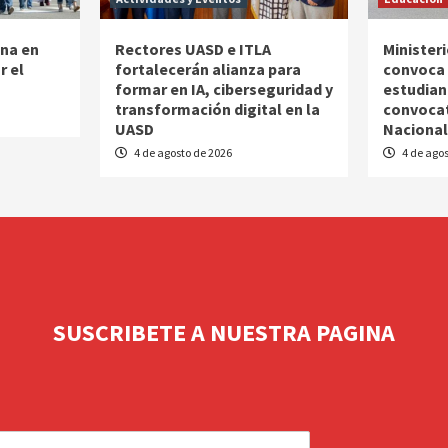
na en
Rectores UASD e ITLA
Minister
r el
fortalecerán alianza para
convoca 
formar en IA, ciberseguridad y
estudian
transformación digital en la
convocat
UASD
Nacional
4 de agosto de 2026
4 de agos
SUSCRIBETE A NUESTRA PAGINA