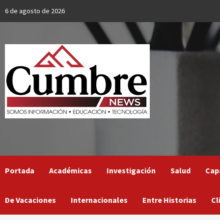
Skip
6 de agosto de 2026
to
content
Portada
Académicas
Investigación
Salud
Cap
De Vacaciones
Internacionales
Entre Historias
Cl