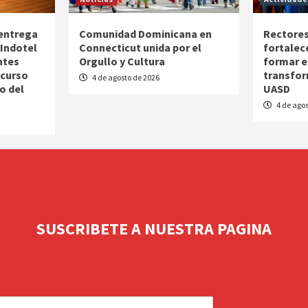
 entrega
Comunidad Dominicana en
Rectores
Indotel
Connecticut unida por el
fortalec
ntes
Orgullo y Cultura
formar e
ncurso
transfor
4 de agosto de 2026
o del
UASD
4 de agos
SUSCRIBETE A NUESTRA PAGINA