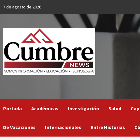
Skip
7 de agosto de 2026
to
content
Portada
Académicas
Investigación
Salud
Cap
De Vacaciones
Internacionales
Entre Historias
Cl