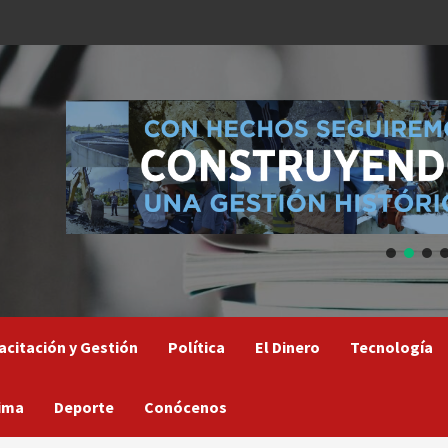
acitación y Gestión
Política
El Dinero
Tecnología
ima
Deporte
Conócenos