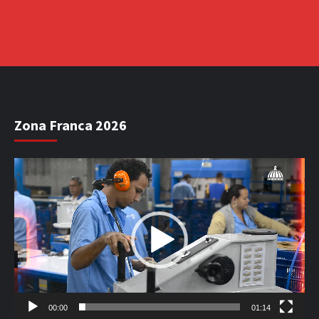
Zona Franca 2026
Reproductor
de
vídeo
00:00
01:14