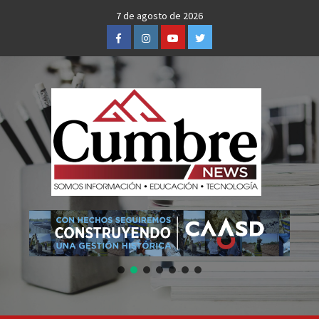
Skip
7 de agosto de 2026
to
Facebook
Instagram
Youtube
Twitter
content