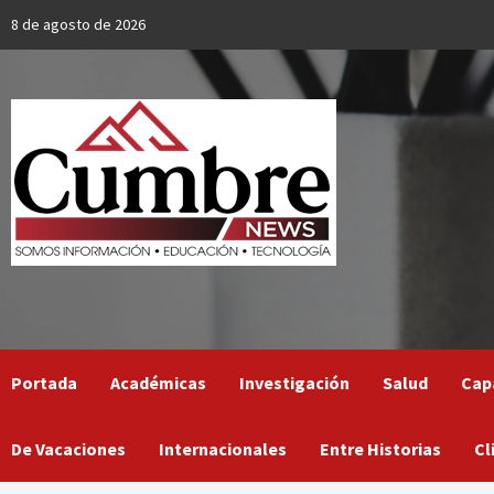
Skip
8 de agosto de 2026
to
content
Portada
Académicas
Investigación
Salud
Cap
De Vacaciones
Internacionales
Entre Historias
Cl