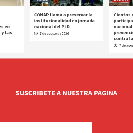
CONAP llama a preservar la
Cientos 
o
institucionalidad en jornada
particip
es en
nacional del PLD
nacional
 y Las
prevenci
7 de agosto de 2026
contra l
7 de agos
SUSCRIBETE A NUESTRA PAGINA