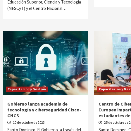
Educación Superior, Ciencia y Tecnología
(MESCyT) y el Centro Nacional…
Capacitación y Gestión
Capacitación y Ges
Gobierno lanza academia de
Centro de Cibe
tecnología y ciberseguridad Cisco-
Europea impart
CNCS
estudiantes de
10 de octubre de 2023
25 de octubre de 
Santo Domingo. El Gobierno, a través del
Santo Domingo. Co