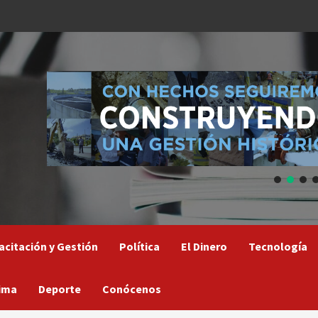
acitación y Gestión
Política
El Dinero
Tecnología
ima
Deporte
Conócenos