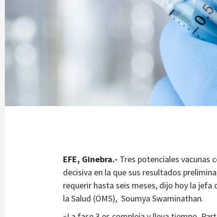
EFE, Ginebra.-
Tres potenciales vacunas co
decisiva en la que sus resultados prelimi
requerir hasta seis meses, dijo hoy la jefa
la Salud (OMS), Soumya Swaminathan.
«La fase 3 es compleja y lleva tiempo. Par