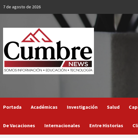
Skip
7 de agosto de 2026
to
content
Portada
Académicas
Investigación
Salud
Cap
De Vacaciones
Internacionales
Entre Historias
Cl