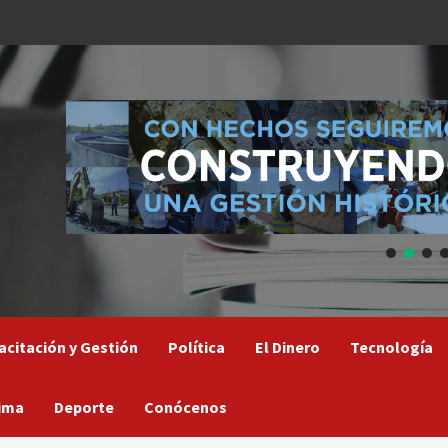
acitación y Gestión
Política
El Dinero
Tecnología
ima
Deporte
Conócenos