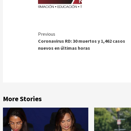
Continue
Previous
Coronavirus RD: 30 muertos y 1,462 casos
Reading
nuevos en últimas horas
More Stories