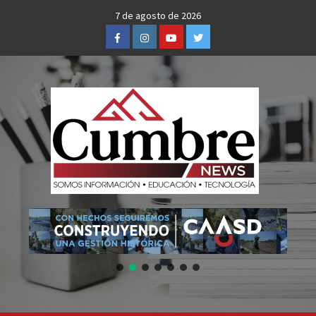
Skip
7 de agosto de 2026
to
Facebook
Instagram
Youtube
Twitter
content