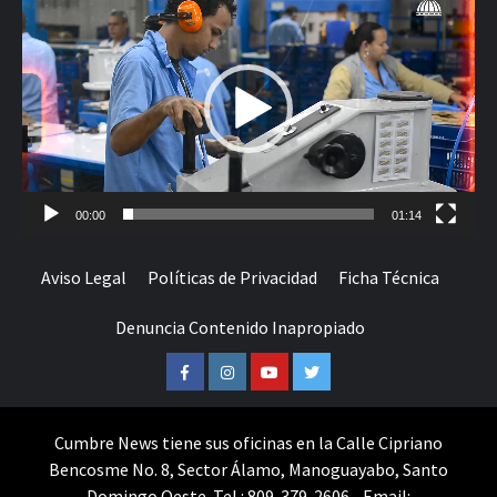
de
vídeo
00:00
01:14
Aviso Legal
Políticas de Privacidad
Ficha Técnica
Denuncia Contenido Inapropiado
Facebook
Instagram
Youtube
Twitter
Cumbre News tiene sus oficinas en la Calle Cipriano
Bencosme No. 8, Sector Álamo, Manoguayabo, Santo
Domingo Oeste. Tel.: 809-379-2606 - Email: