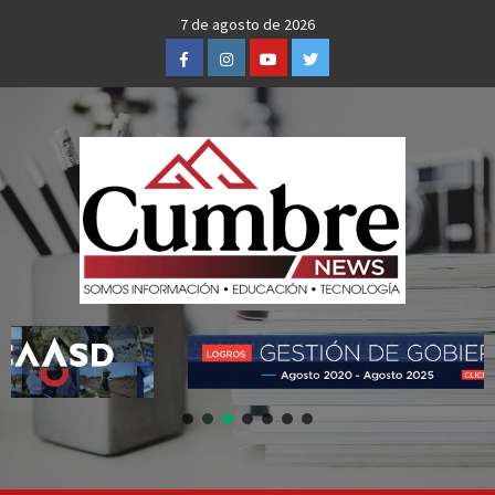
Skip
7 de agosto de 2026
to
Facebook
Instagram
Youtube
Twitter
content