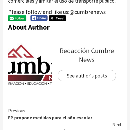
comerciales y limitar el uso de transporte público.
Please follow and like us:@cumbrenews
About Author
Redacción Cumbre
News
See author's posts
Continue
Previous
FP propone medidas para el año escolar
Reading
Next