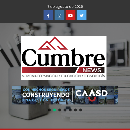
Skip
7 de agosto de 2026
to
Facebook
Instagram
Youtube
Twitter
content