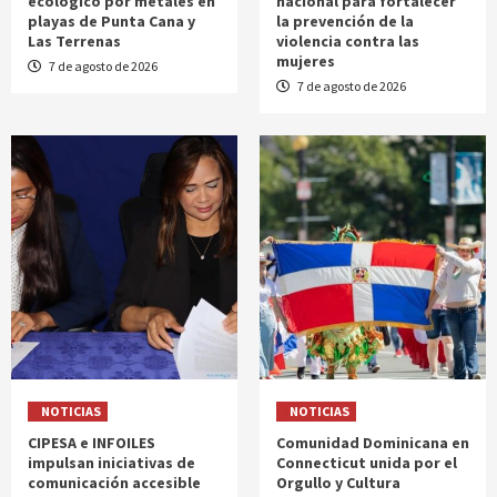
ecológico por metales en
nacional para fortalecer
playas de Punta Cana y
la prevención de la
Las Terrenas
violencia contra las
mujeres
7 de agosto de 2026
7 de agosto de 2026
NOTICIAS
NOTICIAS
CIPESA e INFOILES
Comunidad Dominicana en
impulsan iniciativas de
Connecticut unida por el
comunicación accesible
Orgullo y Cultura