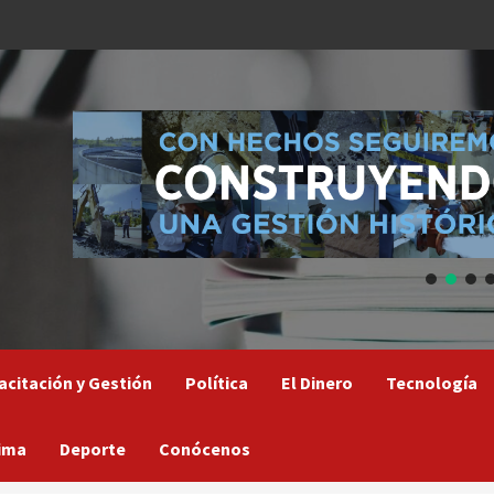
acitación y Gestión
Política
El Dinero
Tecnología
ima
Deporte
Conócenos