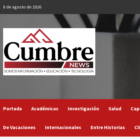
Skip
8 de agosto de 2026
to
content
Portada
Académicas
Investigación
Salud
Cap
De Vacaciones
Internacionales
Entre Historias
Cl