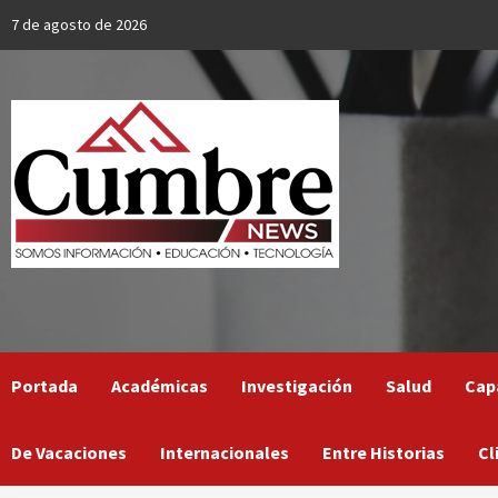
Skip
7 de agosto de 2026
to
content
Portada
Académicas
Investigación
Salud
Cap
De Vacaciones
Internacionales
Entre Historias
Cl