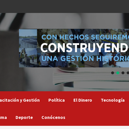
acitación y Gestión
Política
El Dinero
Tecnología
ima
Deporte
Conócenos