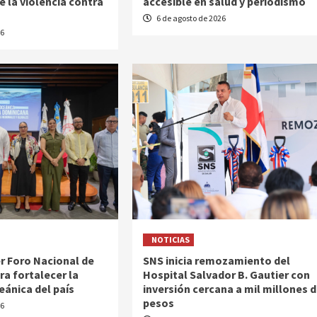
e la violencia contra
accesible en salud y periodismo
6 de agosto de 2026
26
NOTICIAS
r Foro Nacional de
SNS inicia remozamiento del
ra fortalecer la
Hospital Salvador B. Gautier con
ánica del país
inversión cercana a mil millones 
pesos
26