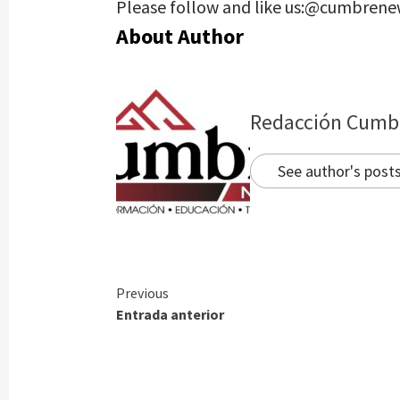
Please follow and like us:@cumbrene
About Author
Redacción Cumb
See author's post
Continue
Previous
Entrada anterior
Reading