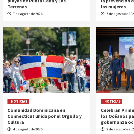
playas de Punta Cana y Las
la prevención d
Terrenas
las mujeres
7 de agosto de 2026
7 de agosto de 20
NOTICIAS
NOTICIAS
Comunidad Dominicana en
Celebran Prime
Connecticut unida por el Orgullo y
los Océanos pa
Cultura
gobernanza oce
4 de agosto de 2026
2 de agosto de 20