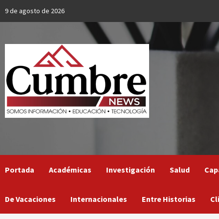
Skip
9 de agosto de 2026
to
content
Portada
Académicas
Investigación
Salud
Cap
De Vacaciones
Internacionales
Entre Historias
Cl