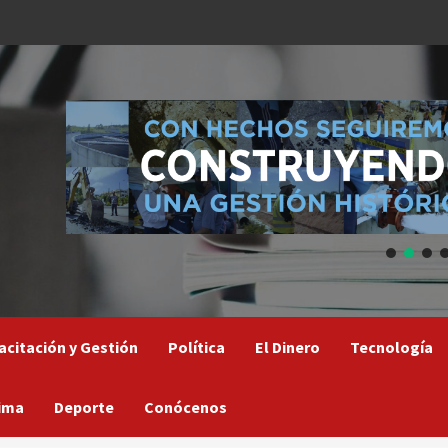
acitación y Gestión
Política
El Dinero
Tecnología
ima
Deporte
Conócenos