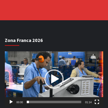
Zona Franca 2026
Reproductor
de
vídeo
00:00
01:14