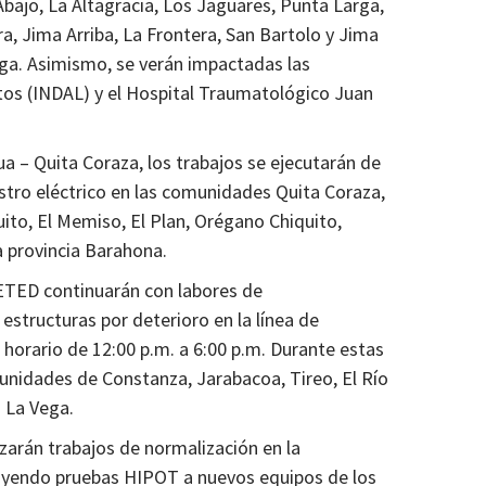
bajo, La Altagracia, Los Jaguares, Punta Larga,
ra, Jima Arriba, La Frontera, San Bartolo y Jima
ega. Asimismo, se verán impactadas las
os (INDAL) y el Hospital Traumatológico Juan
ua – Quita Coraza, los trabajos se ejecutarán de
istro eléctrico en las comunidades Quita Coraza,
ito, El Memiso, El Plan, Orégano Chiquito,
la provincia Barahona.
e ETED continuarán con labores de
structuras por deterioro en la línea de
horario de 12:00 p.m. a 6:00 p.m. Durante estas
unidades de Constanza, Jarabacoa, Tireo, El Río
a La Vega.
lizarán trabajos de normalización en la
cluyendo pruebas HIPOT a nuevos equipos de los