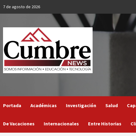
Skip
7 de agosto de 2026
to
content
Portada
Académicas
Investigación
Salud
Cap
De Vacaciones
Internacionales
Entre Historias
Cl