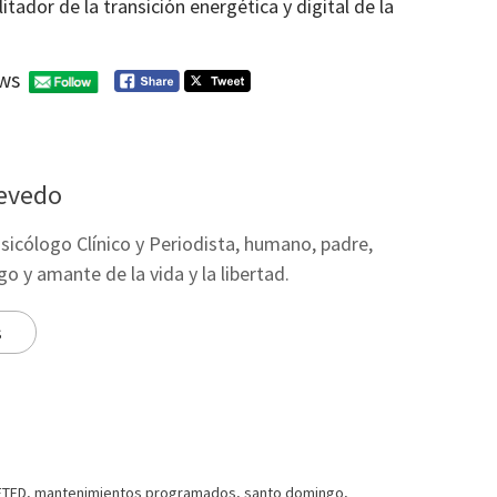
itador de la transición energética y digital de la
ws
evedo
Psicólogo Clínico y Periodista, humano, padre,
 y amante de la vida y la libertad.
s
ETED
,
mantenimientos programados
,
santo domingo
,