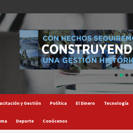
acitación y Gestión
Política
El Dinero
Tecnología
ima
Deporte
Conócenos