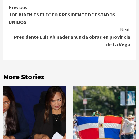
Continue
Previous
JOE BIDEN ES ELECTO PRESIDENTE DE ESTADOS
Reading
UNIDOS
Next
Presidente Luis Abinader anuncia obras en provincia
de La Vega
More Stories