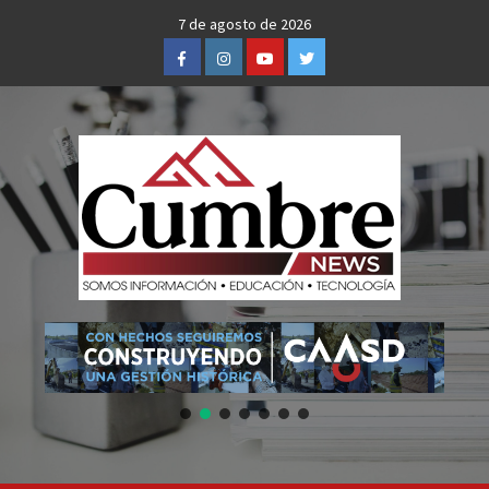
Skip
7 de agosto de 2026
to
Facebook
Instagram
Youtube
Twitter
content