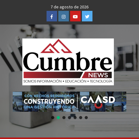
Skip
7 de agosto de 2026
to
Facebook
Instagram
Youtube
Twitter
content