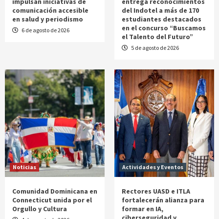
impulsan iniciativas de
entrega reconocimientos
comunicación accesible
del Indotel a más de 170
en salud y periodismo
estudiantes destacados
en el concurso “Buscamos
6 de agosto de 2026
el Talento del Futuro”
5 de agosto de 2026
Noticias
Actividades y Eventos
Comunidad Dominicana en
Rectores UASD e ITLA
Connecticut unida por el
fortalecerán alianza para
Orgullo y Cultura
formar en IA,
ciberseguridad y