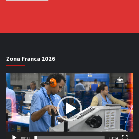
Zona Franca 2026
Reproductor
de
vídeo
00:00
01:14