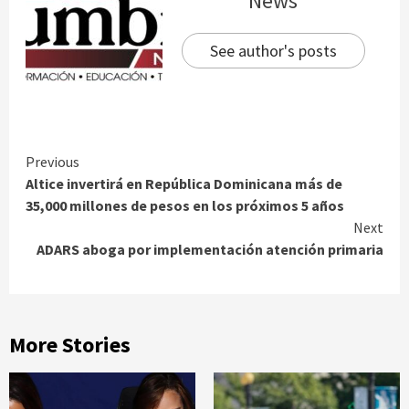
News
See author's posts
Continue
Previous
Altice invertirá en República Dominicana más de
Reading
35,000 millones de pesos en los próximos 5 años
Next
ADARS aboga por implementación atención primaria
More Stories