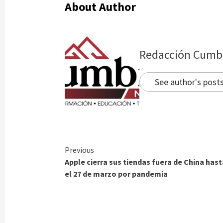
About Author
Redacción Cumb
See author's post
Continue
Previous
Apple cierra sus tiendas fuera de China hast
Reading
el 27 de marzo por pandemia