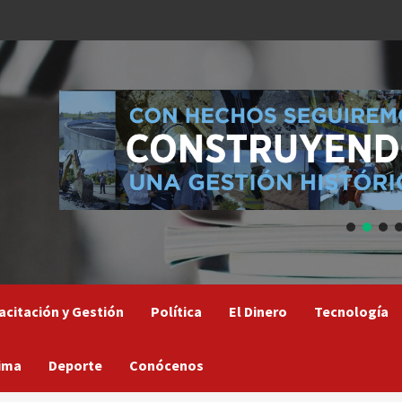
acitación y Gestión
Política
El Dinero
Tecnología
ima
Deporte
Conócenos