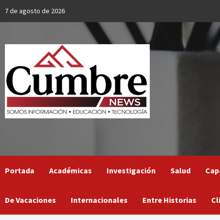
Skip
7 de agosto de 2026
to
content
Portada
Académicas
Investigación
Salud
Cap
De Vacaciones
Internacionales
Entre Historias
Cl