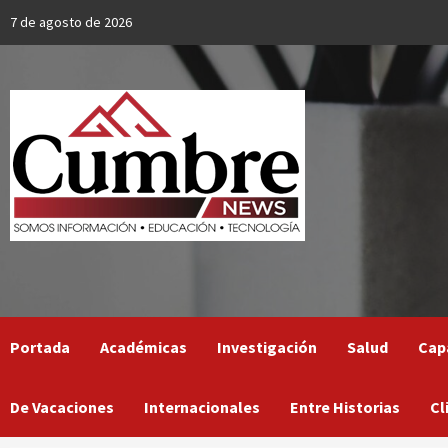
Skip
7 de agosto de 2026
to
content
Portada
Académicas
Investigación
Salud
Cap
De Vacaciones
Internacionales
Entre Historias
Cl