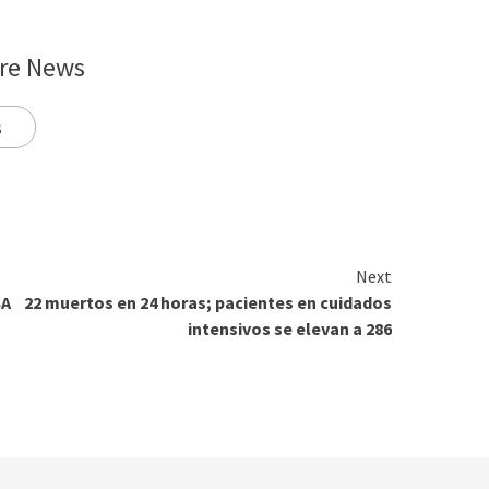
re News
s
Next
SA
22 muertos en 24 horas; pacientes en cuidados
intensivos se elevan a 286