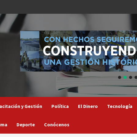
acitación y Gestión
Política
El Dinero
Tecnología
ima
Deporte
Conócenos