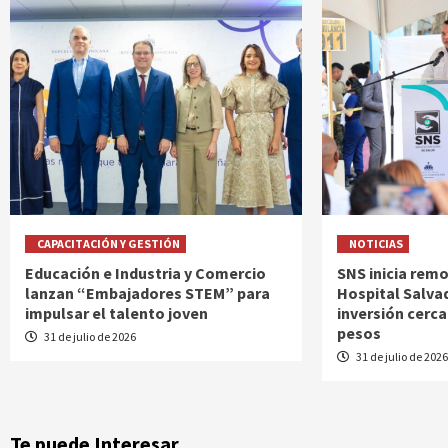
CAPACITACIÓN Y GESTIÓN
NOTICIAS
Educación e Industria y Comercio
SNS inicia rem
lanzan “Embajadores STEM” para
Hospital Salvad
impulsar el talento joven
inversión cerca
pesos
31 de julio de 2026
31 de julio de 202
Te puede Interesar