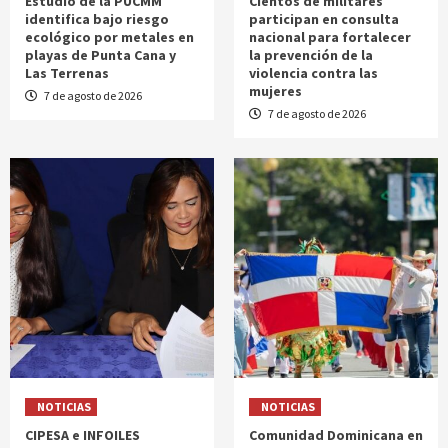
Estudio de la PUCMM
Cientos de militares
identifica bajo riesgo
participan en consulta
ecológico por metales en
nacional para fortalecer
playas de Punta Cana y
la prevención de la
Las Terrenas
violencia contra las
mujeres
7 de agosto de 2026
7 de agosto de 2026
NOTICIAS
NOTICIAS
CIPESA e INFOILES
Comunidad Dominicana en