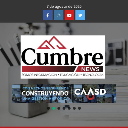
Skip
7 de agosto de 2026
to
Facebook
Instagram
Youtube
Twitter
content