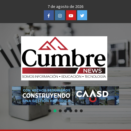
Skip
7 de agosto de 2026
to
Facebook
Instagram
Youtube
Twitter
content