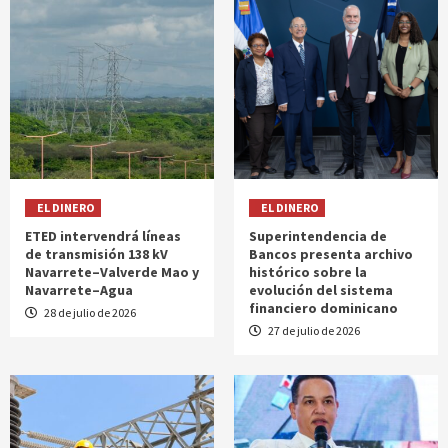
EL DINERO
EL DINERO
ETED intervendrá líneas
Superintendencia de
de transmisión 138 kV
Bancos presenta archivo
Navarrete–Valverde Mao y
histórico sobre la
Navarrete–Agua
evolución del sistema
financiero dominicano
28 de julio de 2026
27 de julio de 2026