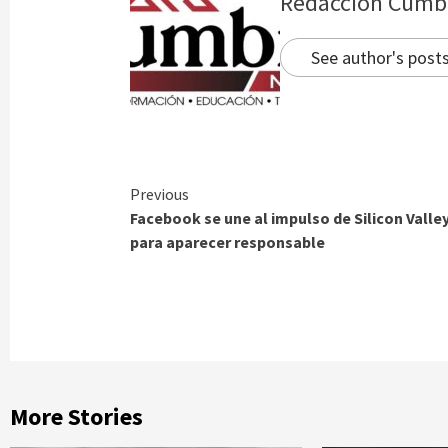
Redacción Cumb
See author's post
Continue
Previous
Facebook se une al impulso de Silicon Valle
Reading
para aparecer responsable
More Stories