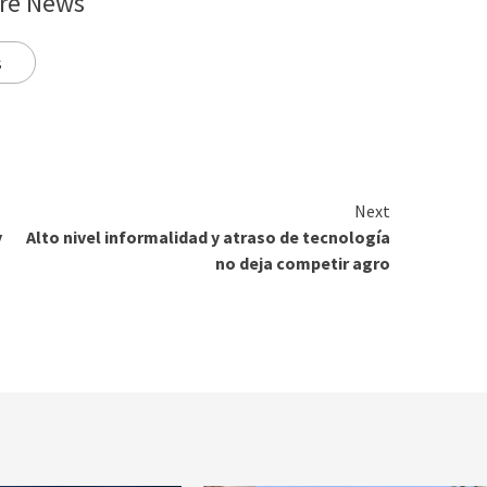
re News
s
Next
y
Alto nivel informalidad y atraso de tecnología
no deja competir agro