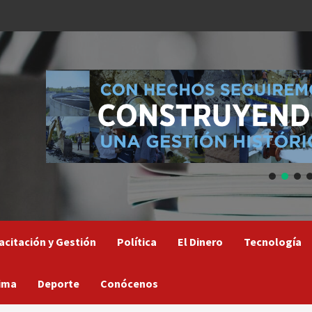
acitación y Gestión
Política
El Dinero
Tecnología
ima
Deporte
Conócenos