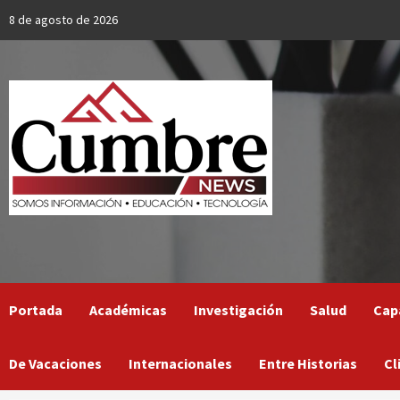
Skip
8 de agosto de 2026
to
content
Portada
Académicas
Investigación
Salud
Cap
De Vacaciones
Internacionales
Entre Historias
Cl