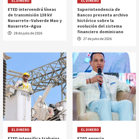
EL DINERO
EL DINERO
ETED intervendrá líneas
Superintendencia de
de transmisión 138 kV
Bancos presenta archivo
Navarrete–Valverde Mao y
histórico sobre la
Navarrete–Agua
evolución del sistema
financiero dominicano
28 de julio de 2026
27 de julio de 2026
EL DINERO
EL DINERO
ETED intensifica trabajos
ETED anuncia