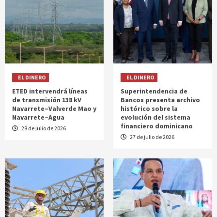
EL DINERO
EL DINERO
ETED intervendrá líneas
Superintendencia de
de transmisión 138 kV
Bancos presenta archivo
Navarrete–Valverde Mao y
histórico sobre la
Navarrete–Agua
evolución del sistema
financiero dominicano
28 de julio de 2026
27 de julio de 2026