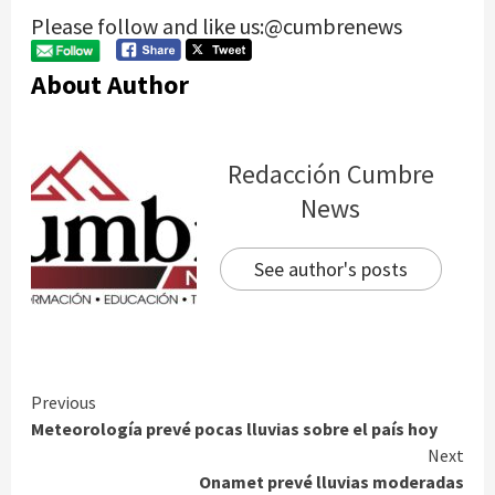
Please follow and like us:@cumbrenews
About Author
Redacción Cumbre
News
See author's posts
Continue
Previous
Meteorología prevé pocas lluvias sobre el país hoy
Reading
Next
Onamet prevé lluvias moderadas