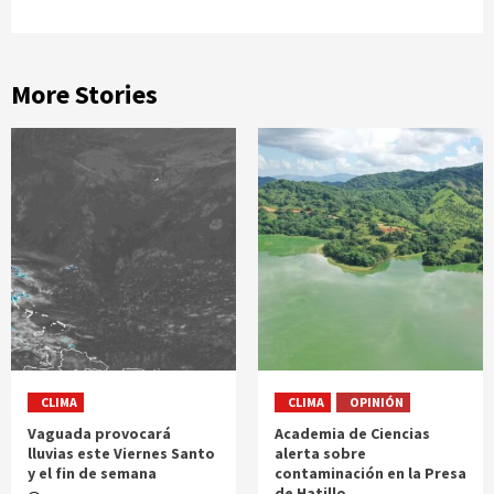
More Stories
CLIMA
CLIMA
OPINIÓN
Vaguada provocará
Academia de Ciencias
lluvias este Viernes Santo
alerta sobre
y el fin de semana
contaminación en la Presa
de Hatillo