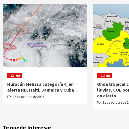
CLIMA
CLIMA
Huracán Melissa categoría 4; en
Onda tropical 
alerta RD, Haití, Jamaica y Cuba
lluvias, COE po
en alerta
26 de octubre de 2025
21 de octubre de 
Te puede Interesar