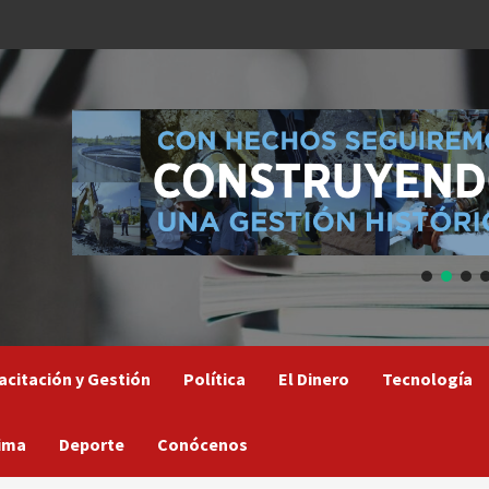
acitación y Gestión
Política
El Dinero
Tecnología
ima
Deporte
Conócenos