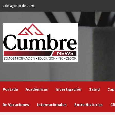
Skip
8 de agosto de 2026
to
content
Portada
Académicas
Investigación
Salud
Cap
De Vacaciones
Internacionales
Entre Historias
Cl