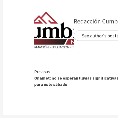
Redacción Cumb
See author's post
Continue
Previous
Onamet: no se esperan lluvias significativa
Reading
para este sábado