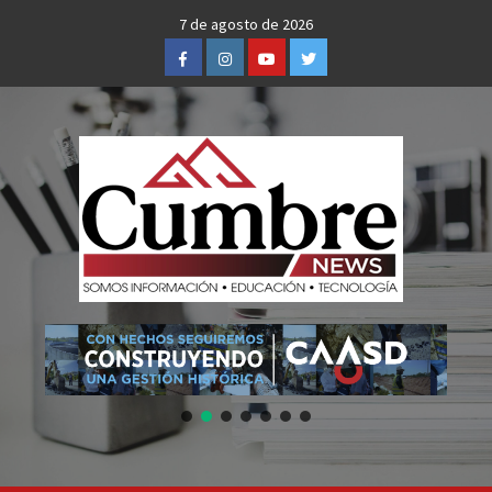
Skip
7 de agosto de 2026
to
Facebook
Instagram
Youtube
Twitter
content