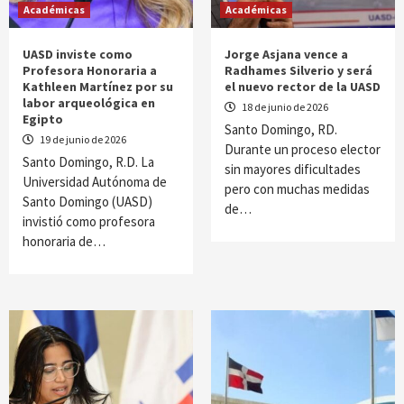
Académicas
Académicas
UASD inviste como
Jorge Asjana vence a
Profesora Honoraria a
Radhames Silverio y será
Kathleen Martínez por su
el nuevo rector de la UASD
labor arqueológica en
18 de junio de 2026
Egipto
Santo Domingo, RD.
19 de junio de 2026
Durante un proceso elector
Santo Domingo, R.D. La
sin mayores dificultades
Universidad Autónoma de
pero con muchas medidas
Santo Domingo (UASD)
de…
invistió como profesora
honoraria de…