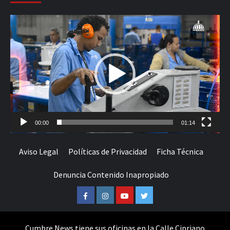
Reproductor
de
vídeo
00:00
01:14
Aviso Legal
Políticas de Privacidad
Ficha Técnica
Denuncia Contenido Inapropiado
Facebook
Instagram
Youtube
Twitter
Cumbre News tiene sus oficinas en la Calle Cipriano