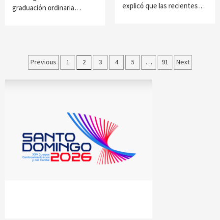
explicó que las recientes…
graduación ordinaria…
Paginación
Previous
1
2
3
4
5
…
91
Next
de
entradas