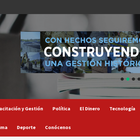
acitación y Gestión
Política
El Dinero
Tecnología
ima
Deporte
Conócenos