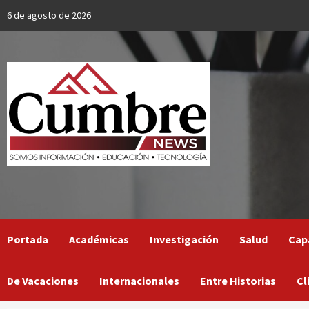
Skip
6 de agosto de 2026
to
content
Portada
Académicas
Investigación
Salud
Cap
De Vacaciones
Internacionales
Entre Historias
Cl