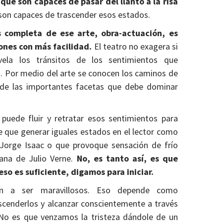
que son capaces de pasar del llanto a la risa
son capaces de trascender esos estados.
 completa de ese arte, obra-actuación, es
ones con más facilidad.
El teatro no exagera si
vela los tránsitos de los sentimientos que
o. Por medio del arte se conocen los caminos de
de las importantes facetas que debe dominar
puede fluir y retratar esos sentimientos para
e que generar iguales estados en el lector como
e Jorge Isaac o que provoque sensación de frío
iana de Julio Verne.
No, es tanto así, es que
so es suficiente, digamos para iniciar.
en a ser maravillosos. Eso depende como
cenderlos y alcanzar conscientemente a través
. No es que venzamos la tristeza dándole de un