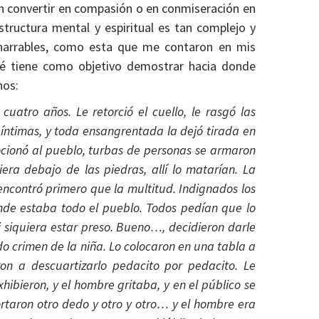
en convertir en compasión o en conmiseración en
structura mental y espiritual es tan complejo y
nenarrables, como esta que me contaron en mis
aré tiene como objetivo demostrar hacia donde
nos:
uatro años. Le retorció el cuello, le rasgó las
 íntimas, y toda ensangrentada la dejó tirada en
cionó al pueblo, turbas de personas se armaron
ra debajo de las piedras, allí lo matarían. La
encontró primero que la multitud. Indignados los
nde estaba todo el pueblo. Todos pedían que lo
i siquiera estar preso. Bueno…, decidieron darle
o crimen de la niña. Lo colocaron en una tabla a
n a descuartizarlo pedacito por pedacito. Le
hibieron, y el hombre gritaba, y en el público se
cortaron otro dedo y otro y otro… y el hombre era