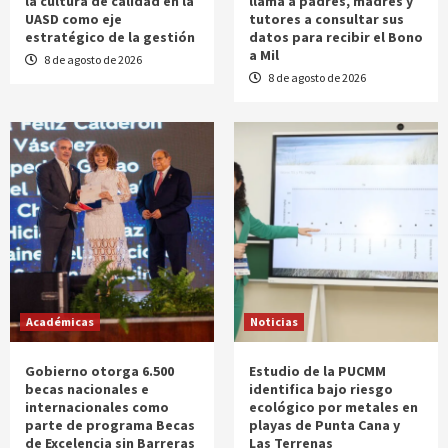
la cultura de calidad en la
llama a padres, madres y
UASD como eje
tutores a consultar sus
estratégico de la gestión
datos para recibir el Bono
a Mil
8 de agosto de 2026
8 de agosto de 2026
Académicas
Noticias
Gobierno otorga 6.500
Estudio de la PUCMM
becas nacionales e
identifica bajo riesgo
internacionales como
ecológico por metales en
parte de programa Becas
playas de Punta Cana y
de Excelencia sin Barreras
Las Terrenas